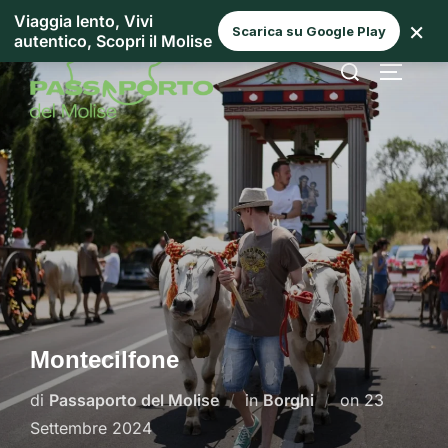
Viaggia lento, Vivi
×
Scarica su Google Play
autentico, Scopri il Molise
Montecilfone
di
Passaporto del Molise
in
Borghi
on
23
Settembre 2024