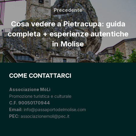
Precedente
Cosa vedere a Pietracupa: guida
completa + esperienze autentiche
in Molise
COME CONTATTARCI
Associazione MòLì
Promozione turistica e culturale
C.F. 90050170944
Email:
info@passaportodelmolise.com
PEC:
associazionemoli@pec.it