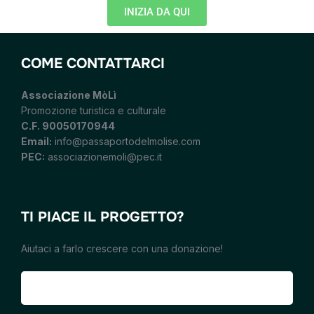
INIZIA DA QUI
COME CONTATTARCI
Associazione MòLì
Promozione turistica e culturale
C.F. 90050170944
Email:
info@passaportodelmolise.com
PEC:
associazionemoli@pec.it
TI PIACE IL PROGETTO?
Aiutaci a farlo crescere con una donazione!
Fai una donazione