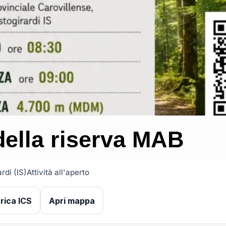
della riserva MAB
rdi (IS)
Attività all'aperto
rica ICS
Apri mappa