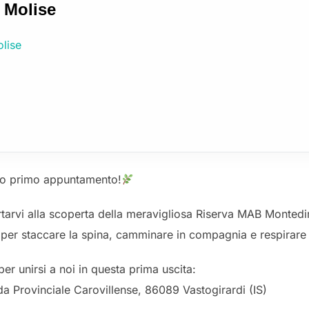
n Molise
olise
tro primo appuntamento!
rtarvi alla scoperta della meravigliosa Riserva MAB Monte
per staccare la spina, camminare in compagnia e respirare 
er unirsi a noi in questa prima uscita:
da Provinciale Carovillense, 86089 Vastogirardi (IS)