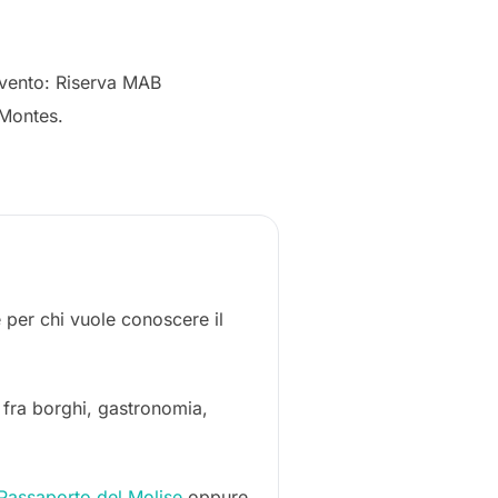
’evento: Riserva MAB
aMontes.
per chi vuole conoscere il
o fra borghi, gastronomia,
Passaporto del Molise
oppure